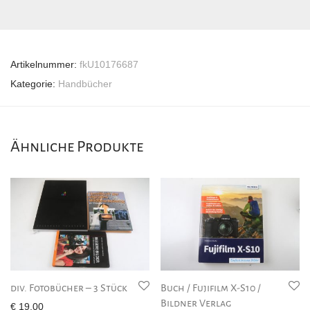
Artikelnummer:
fkU10176687
Kategorie:
Handbücher
Ähnliche Produkte
div. Fotobücher – 3 Stück
Buch / Fujifilm X-S10 /
Bildner Verlag
€
19,00