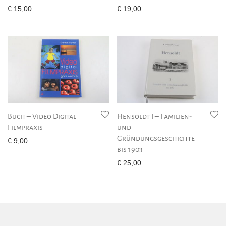
€
15,00
€
19,00
Buch – Video Digital
Hensoldt I – Familien-
Filmpraxis
und
Gründungsgeschichte
€
9,00
bis 1903
€
25,00