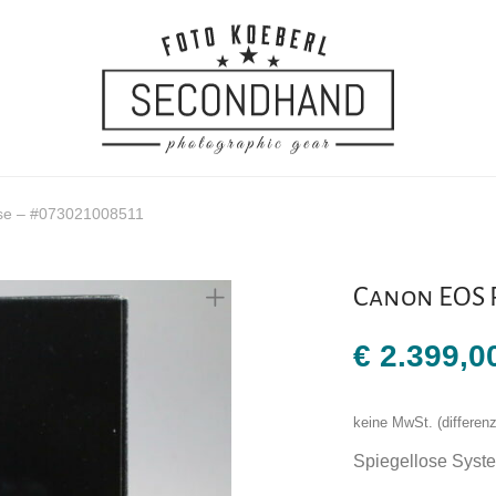
e – #073021008511
Canon EOS R
€
2.399,0
keine MwSt. (differe
Spiegellose Sys