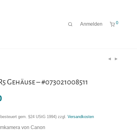
0
Anmelden
5 Gehäuse – #073021008511
0
nzbesteuert gem. §24 UStG 1994)
zzgl.
Versandkosten
temkamera von Canon