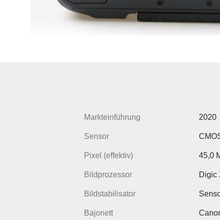
Markteinführung
2020
Sensor
CMOS 
Pixel (effektiv)
45,0 
Bildprozessor
Digic
Bildstabilisator
Senso
Bajonett
Cano