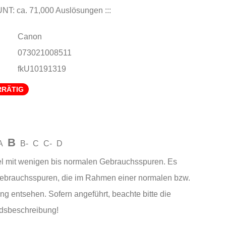
T: ca. 71,000 Auslösungen :::
Canon
073021008511
fkU10191319
RRÄTIG
B
A
B-
C
C-
D
el mit wenigen bis normalen Gebrauchsspuren. Es
Gebrauchsspuren, die im Rahmen einer normalen bzw.
ng entsehen. Sofern angeführt, beachte bitte die
andsbeschreibung!