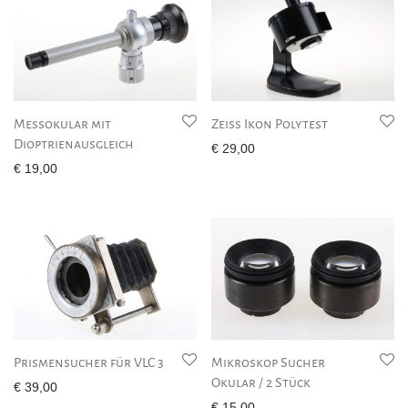
Messokular mit
Zeiss Ikon Polytest
Dioptrienausgleich
€
29,00
€
19,00
Prismensucher für VLC 3
Mikroskop Sucher
Okular / 2 Stück
€
39,00
€
15,00