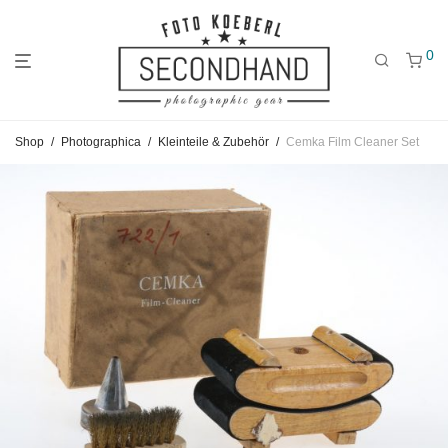
0
Gehe
Gehe
Gehe
Shop
/
Photographica
/
Kleinteile & Zubehör
/
Cemka Film Cleaner Set
zum
zu
zu
Hauptmenü
den
den
Kategorien
Filtern