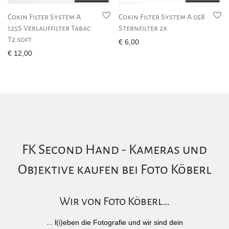
Cokin Filter System A
Cokin Filter System A 058
125S Verlauffilter Tabac
Sternfilter 2x
T2 soft
€
6,00
€
12,00
FK Second Hand - Kameras und
Objektive kaufen bei Foto Köberl
Wir von Foto Köberl…
... l(i)eben die Fotografie und wir sind dein