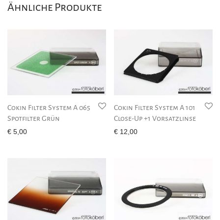
Ähnliche Produkte
Cokin Filter System A 065
Cokin Filter System A 101
Spotfilter Grün
Close-Up +1 Vorsatzlinse
€
5,00
€
12,00