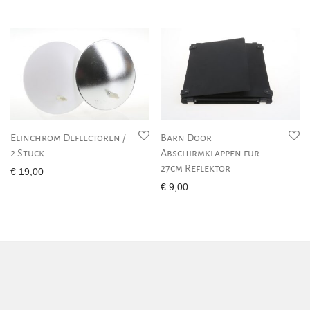
Elinchrom Deflectoren /
Barn Door
2 Stück
Abschirmklappen für
27cm Reflektor
€
19,00
€
9,00