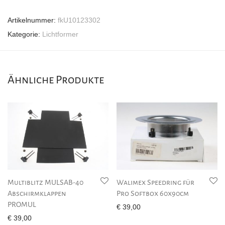
Artikelnummer:
fkU10123302
Kategorie:
Lichtformer
Ähnliche Produkte
Multiblitz MULSAB-40
Walimex Speedring für
Abschirmklappen
Pro Softbox 60x90cm
PROMUL
€
39,00
€
39,00