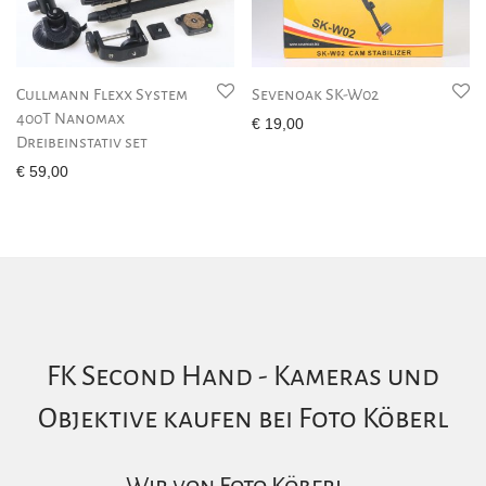
Cullmann Flexx System
Sevenoak SK-W02
400T Nanomax
€
19,00
Dreibeinstativ set
€
59,00
FK Second Hand - Kameras und
Objektive kaufen bei Foto Köberl