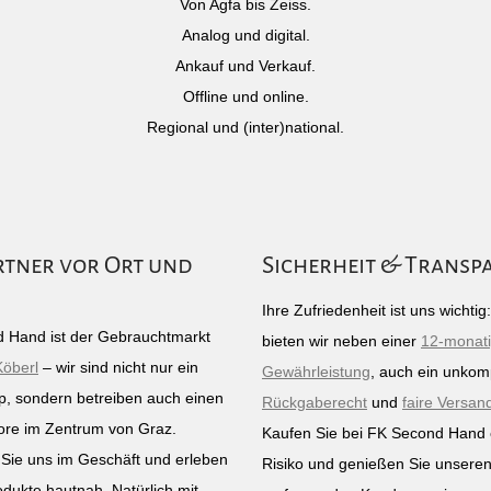
Von Agfa bis Zeiss.
Analog und digital.
Ankauf und Verkauf.
Offline und online.
Regional und (inter)national.
rtner vor Ort und
Sicherheit & Transp
Ihre Zufriedenheit ist uns wichti
 Hand ist der Gebrauchtmarkt
bieten wir neben einer
12-monat
Köberl
– wir sind nicht nur ein
Gewährleistung
, auch ein unkomp
p, sondern betreiben auch einen
Rückgaberecht
und
faire Versan
ore im Zentrum von Graz.
Kaufen Sie bei FK Second Hand
Sie uns im Geschäft und erleben
Risiko und genießen Sie unsere
odukte hautnah. Natürlich mit