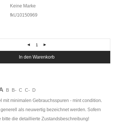
Keine Marke
fkU10150969
In den Warenkorb
A
B
B-
C
C-
D
el mit minimalen Gebrauchsspuren - mint condition.
generell als neuwertig bezeichnet werden. Sofern
 bitte die detaillierte Zustandsbeschreibung!