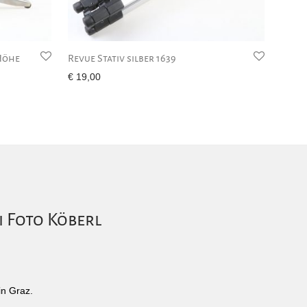
 Höhe
Revue Stativ silber 1639
€
19,00
i Foto Köberl
in Graz.