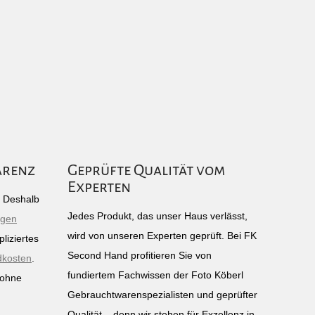
arenz
Geprüfte Qualität vom
Experten
g: Deshalb
Jedes Produkt, das unser Haus verlässt,
igen
wird von unseren Experten geprüft. Bei FK
liziertes
Second Hand profitieren Sie von
dkosten
.
fundiertem Fachwissen der Foto Köberl
 ohne
Gebrauchtwarenspezialisten und geprüfter
n
Qualität – denn wir stehen für Exzellenz in