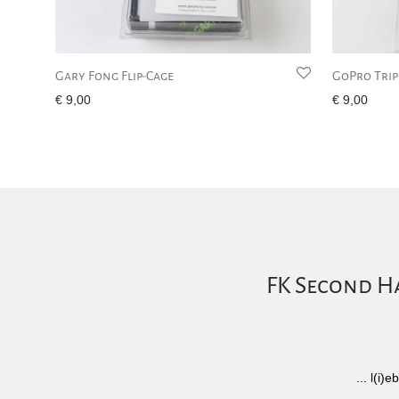
Gary Fong Flip-Cage
GoPro Tri
€
9,00
€
9,00
FK Second Ha
... l(i