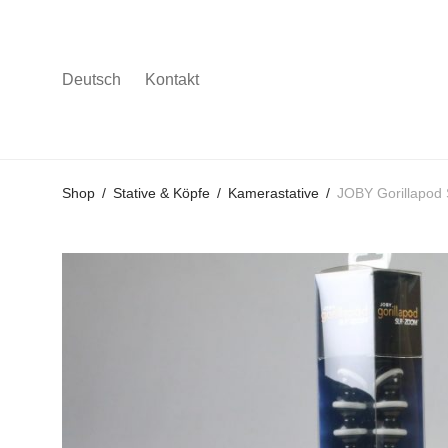
Deutsch
Kontakt
Gehe
Gehe
Gehe
Shop
/
Stative & Köpfe
/
Kamerastative
/
JOBY Gorillapod
zum
zu
zu
Hauptmenü
den
den