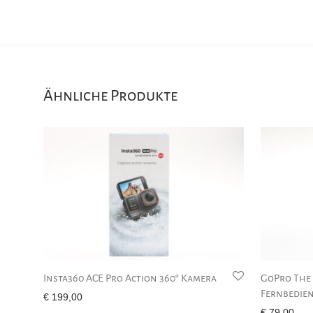
Ähnliche Produkte
Insta360 ACE Pro Action 360° Kamera
GoPro The
Fernbedie
€
199,00
€
79,00