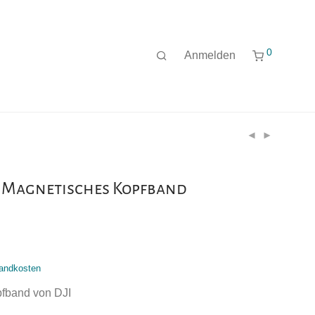
0
Anmelden
2 Magnetisches Kopfband
andkosten
fband von DJI