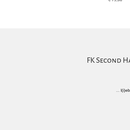
FK Second Ha
... l(i