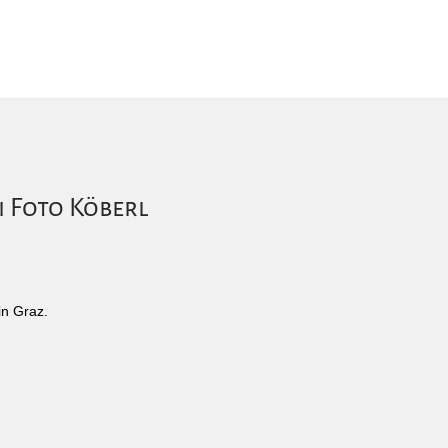
i Foto Köberl
in Graz.