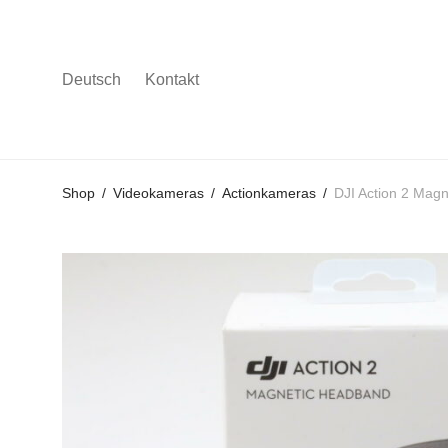
Deutsch
Kontakt
Gehe
Gehe
Gehe
Shop
/
Videokameras
/
Actionkameras
/
DJI Action 2 Mag
zum
zu
zu
Hauptmenü
den
den