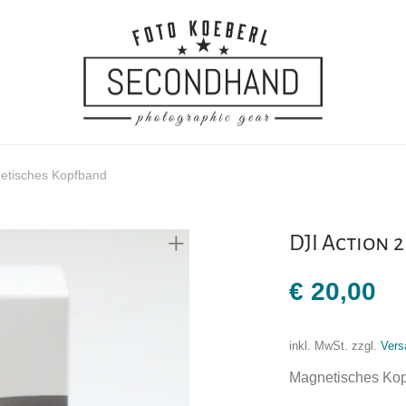
netisches Kopfband
DJI Action 
€
20,00
inkl. MwSt.
zzgl.
Vers
Magnetisches Kop