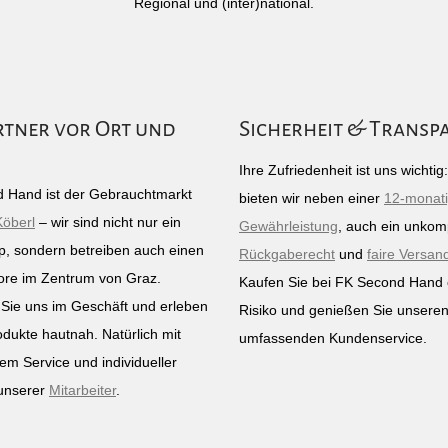
Regional und (inter)national.
rtner vor Ort und
Sicherheit & Transp
Ihre Zufriedenheit ist uns wichti
 Hand ist der Gebrauchtmarkt
bieten wir neben einer
12-monat
Köberl
– wir sind nicht nur ein
Gewährleistung
, auch ein unkomp
p, sondern betreiben auch einen
Rückgaberecht
und
faire Versan
ore im Zentrum von Graz.
Kaufen Sie bei FK Second Hand
Sie uns im Geschäft und erleben
Risiko und genießen Sie unsere
odukte hautnah. Natürlich mit
umfassenden Kundenservice.
em Service und individueller
unserer
Mitarbeiter
.