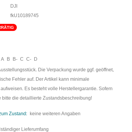
DJI
fkU10189745
RRÄTIG
A
B
B-
C
C-
D
sstellungsstück. Die Verpackung wurde ggf. geöffnet,
ische Fehler auf. Der Artikel kann minimale
ufweisen. Es besteht volle Herstellergarantie. Sofern
 bitte die detaillierte Zustandsbeschreibung!
zum Zustand:
keine weiteren Angaben
lständiger Lieferumfang