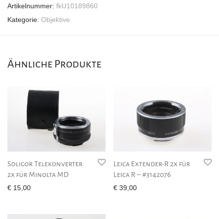
Artikelnummer:
fkU10189860
Kategorie:
Objektive
Ähnliche Produkte
Soligor Telekonverter
Leica Extender-R 2x für
2x für Minolta MD
Leica R – #3142076
€
15,00
€
39,00