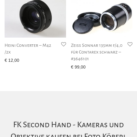
Heini Converter – M42
Zeiss Sonnar 135mm f/4,0
/2x
für Contarex schwarz –
#3646101
€
12,00
€
99,00
FK Second Hand - Kameras und
Objektive kaufen bei Foto Köberl