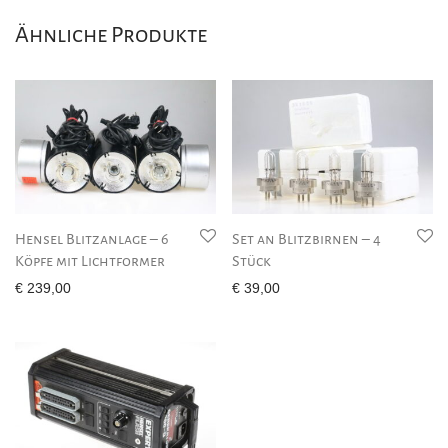
Ähnliche Produkte
Hensel Blitzanlage – 6
Set an Blitzbirnen – 4
Köpfe mit Lichtformer
Stück
€
239,00
€
39,00