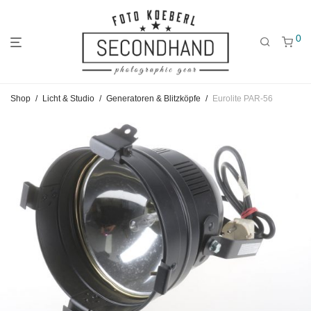
0
Gehe
Gehe
Gehe
Shop
/
Licht & Studio
/
Generatoren & Blitzköpfe
/
Eurolite PAR-56
zum
zu
zu
Hauptmenü
den
den
Kategorien
Filtern