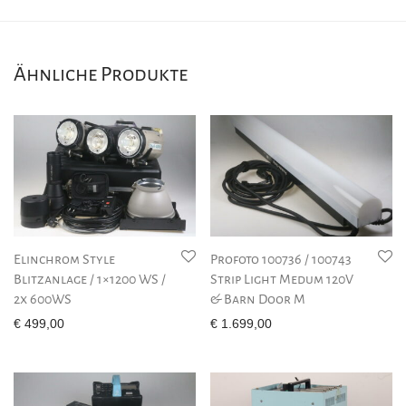
Ähnliche Produkte
Elinchrom Style
Profoto 100736 / 100743
Blitzanlage / 1×1200 WS /
Strip Light Medum 120V
2x 600WS
& Barn Door M
€
499,00
€
1.699,00