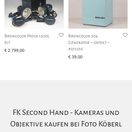
Broncolor Move 1200L
Broncolor 304
Kit
Generator – defekt –
#011016
€
2.799,00
€
39,00
FK Second Hand - Kameras und
Objektive kaufen bei Foto Köberl