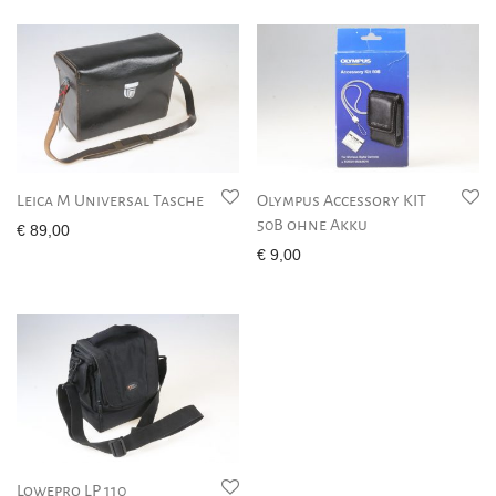
Leica M Universal Tasche
Olympus Accessory KIT
50B ohne Akku
€
89,00
€
9,00
Lowepro LP 110