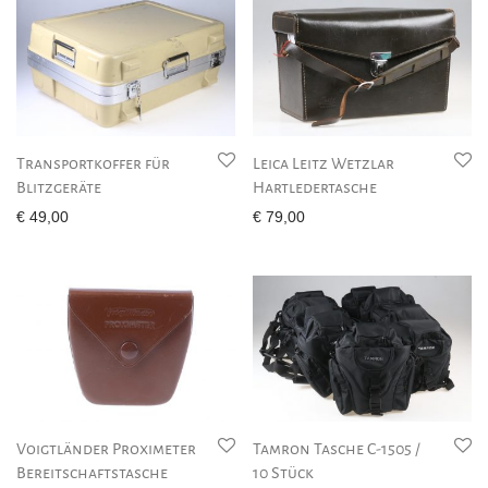
Transportkoffer für
Leica Leitz Wetzlar
Blitzgeräte
Hartledertasche
€
49,00
€
79,00
Voigtländer Proximeter
Tamron Tasche C-1505 /
Bereitschaftstasche
10 Stück