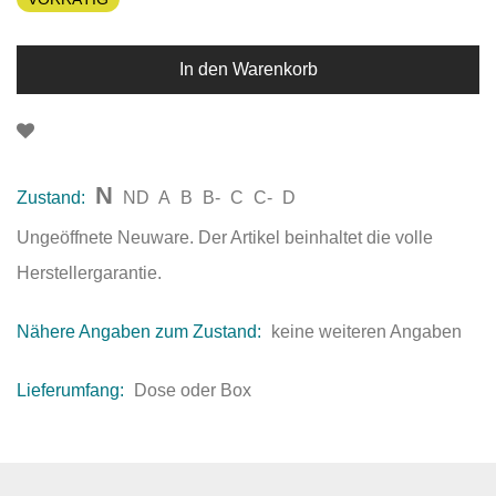
In den Warenkorb
N
Zustand:
ND
A
B
B-
C
C-
D
Ungeöffnete Neuware. Der Artikel beinhaltet die volle
Herstellergarantie.
Nähere Angaben zum Zustand:
keine weiteren Angaben
Lieferumfang:
Dose oder Box