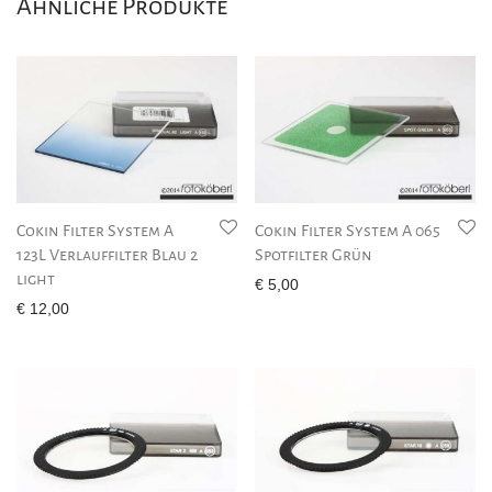
Ähnliche Produkte
Cokin Filter System A
Cokin Filter System A 065
123L Verlauffilter Blau 2
Spotfilter Grün
light
€
5,00
€
12,00