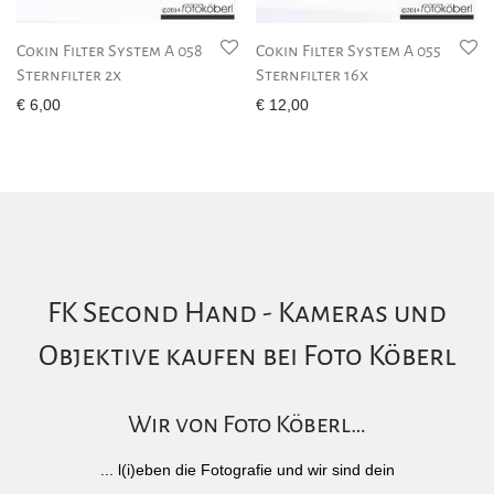
Cokin Filter System A 058
Cokin Filter System A 055
Sternfilter 2x
Sternfilter 16x
€
6,00
€
12,00
FK Second Hand - Kameras und
Objektive kaufen bei Foto Köberl
Wir von Foto Köberl…
... l(i)eben die Fotografie und wir sind dein