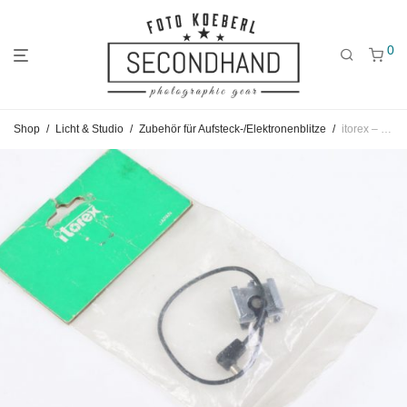
0
Gehe
Gehe
Gehe
Shop
/
Licht & Studio
/
Zubehör für Aufsteck-/Elektronenblitze
/
itorex – blitzkabel
zum
zu
zu
Hauptmenü
den
den
Kategorien
Filtern