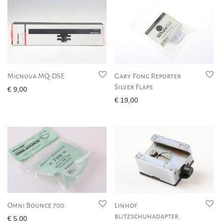
Micnova MQ-DSE
Gary Fong Reporter
Silver Flaps
€
9,00
€
19,00
Omni Bounce 700
Linhof
blitzschuhadapter
€
5,00