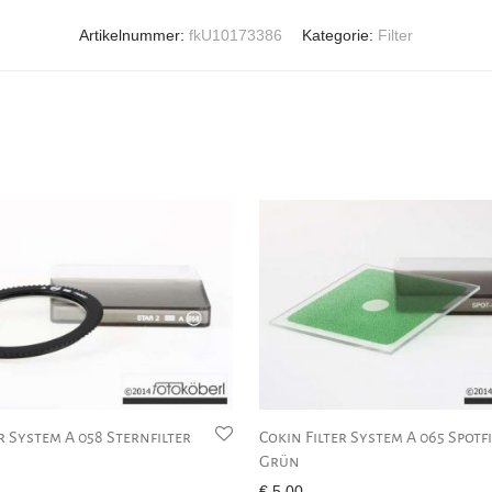
Artikelnummer:
fkU10173386
Kategorie:
Filter
r System A 058 Sternfilter
Cokin Filter System A 065 Spotf
Grün
€
5,00