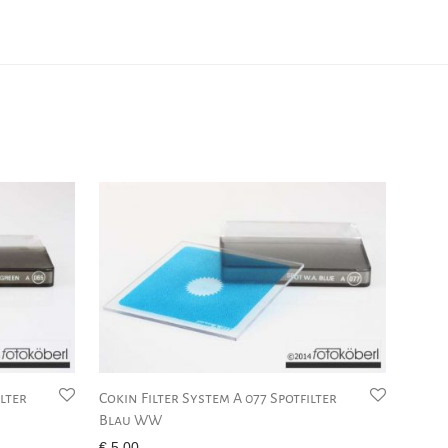
ilter
Cokin Filter System A 077 Spotfilter
Blau WW
€
5,00