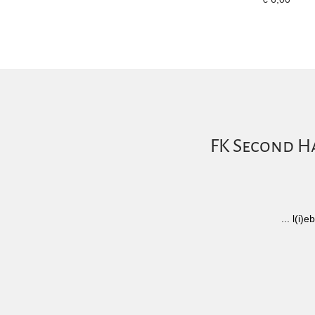
FK Second Ha
... l(i