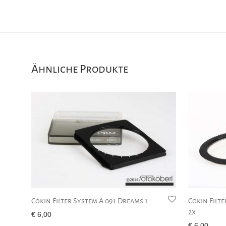
Ähnliche Produkte
Cokin Filter System A 091 Dreams 1
Cokin Filte
2x
€
6,00
€
6,00