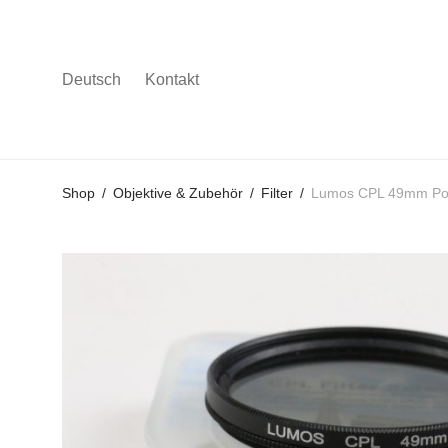
Deutsch
Kontakt
Gehe
Gehe
Gehe
Shop
/
Objektive & Zubehör
/
Filter
/
Lumos CPL 49mm Polf
zum
zu
zu
Hauptmenü
den
den