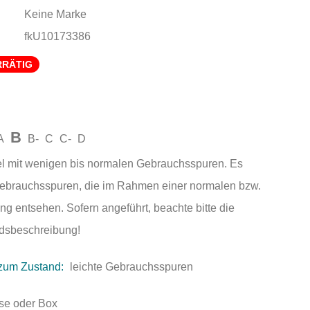
Keine Marke
fkU10173386
RRÄTIG
B
A
B-
C
C-
D
el mit wenigen bis normalen Gebrauchsspuren. Es
Gebrauchsspuren, die im Rahmen einer normalen bzw.
ng entsehen. Sofern angeführt, beachte bitte die
andsbeschreibung!
zum Zustand:
leichte Gebrauchsspuren
se oder Box