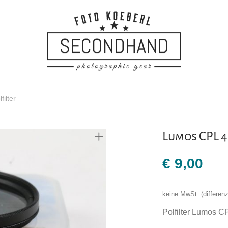
ilter
Lumos CPL 4
€
9,00
keine MwSt. (differe
Polfilter Lumos 