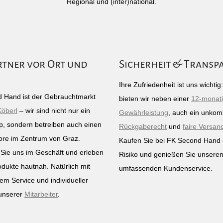
Regional und (inter)national.
rtner vor Ort und
Sicherheit & Transp
Ihre Zufriedenheit ist uns wichti
 Hand ist der Gebrauchtmarkt
bieten wir neben einer
12-monat
Köberl
– wir sind nicht nur ein
Gewährleistung
, auch ein unkomp
p, sondern betreiben auch einen
Rückgaberecht
und
faire Versan
ore im Zentrum von Graz.
Kaufen Sie bei FK Second Hand
Sie uns im Geschäft und erleben
Risiko und genießen Sie unsere
odukte hautnah. Natürlich mit
umfassenden Kundenservice.
em Service und individueller
unserer
Mitarbeiter
.