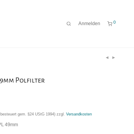
0
Anmelden
9mm Polfilter
nzbesteuert gem. §24 UStG 1994)
zzgl.
Versandkosten
CPL 49mm