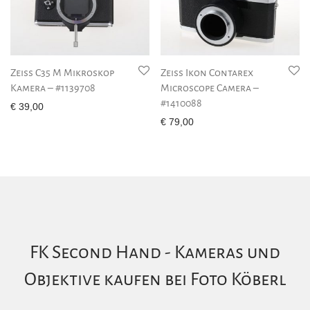
Zeiss C35 M Mikroskop
Zeiss Ikon Contarex
Kamera – #1139708
Microscope Camera –
#1410088
€
39,00
€
79,00
FK Second Hand - Kameras und
Objektive kaufen bei Foto Köberl