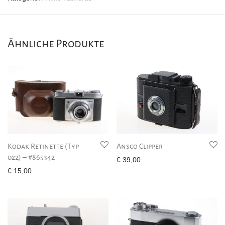
Ähnliche Produkte
Kodak Retinette (Typ
Ansco Clipper
022) – #865342
€
39,00
€
15,00