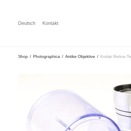
Deutsch
Kontakt
Gehe
Gehe
Gehe
Shop
/
Photographica
/
Antike Objektive
/
Kodak Retina-T
zum
zu
zu
Hauptmenü
den
den