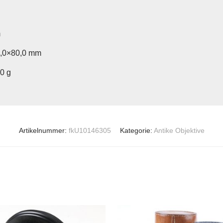
m
0,0×80,0 mm
20 g
Artikelnummer:
fkU10146305
Kategorie:
Antike Objektive