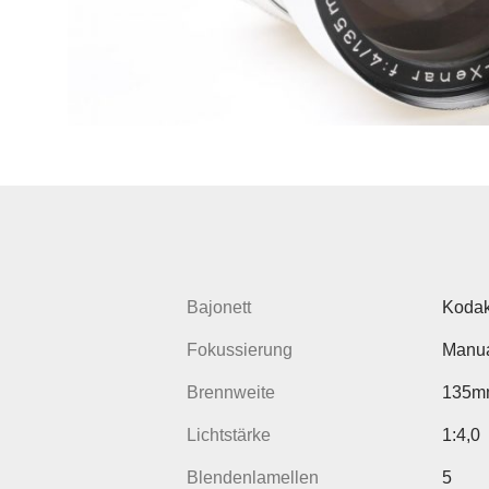
Bajonett
Kodak
Fokussierung
Manua
Brennweite
135m
Lichtstärke
1:4,0
Blendenlamellen
5