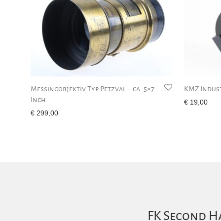
Messingobjektiv Typ Petzval – ca. 5×7
KMZ Indus
Inch
€
19,00
€
299,00
FK Second Ha