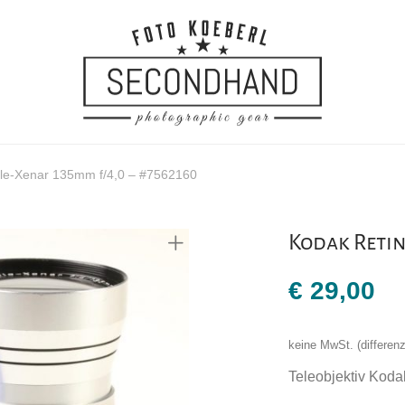
ele-Xenar 135mm f/4,0 – #7562160
Kodak Retin
€
29,00
keine MwSt. (differe
Teleobjektiv Koda