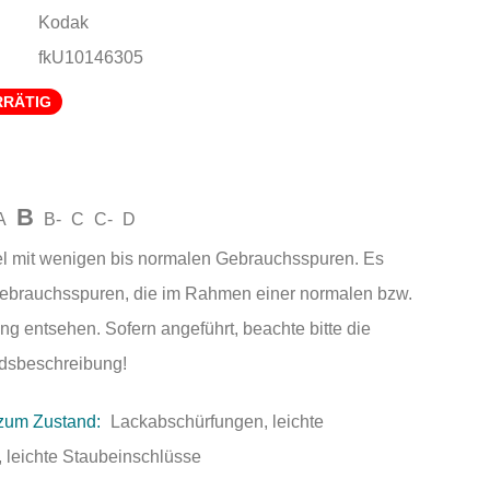
Kodak
fkU10146305
RRÄTIG
B
A
B-
C
C-
D
el mit wenigen bis normalen Gebrauchsspuren. Es
Gebrauchsspuren, die im Rahmen einer normalen bzw.
ng entsehen. Sofern angeführt, beachte bitte die
andsbeschreibung!
zum Zustand:
Lackabschürfungen, leichte
 leichte Staubeinschlüsse