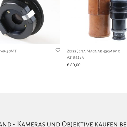
tar-50MT
Zeiss Jena Magnar 45cm f/10 –
#218428a
€
89,00
nd - Kameras und Objektive kaufen be