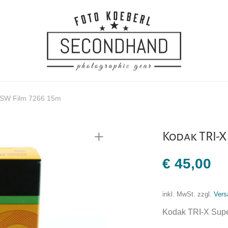
 SW Film 7266 15m
Kodak TRI-X
€
45,00
inkl. MwSt.
zzgl.
Vers
Kodak TRI-X Sup