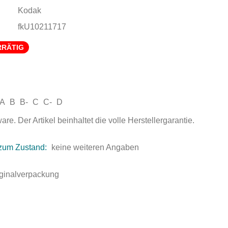
Kodak
fkU10211717
RRÄTIG
A
B
B-
C
C-
D
e. Der Artikel beinhaltet die volle Herstellergarantie.
zum Zustand:
keine weiteren Angaben
iginalverpackung