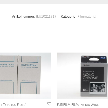
Artikelnummer:
fkU10211717
Kategorie:
Filmmaterial
 Type 100 Film /
FUJIFILM FILM instax Wide