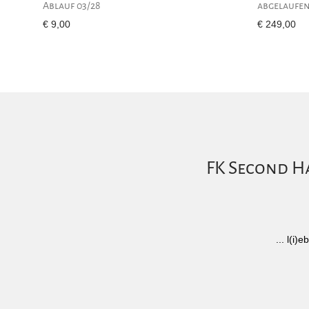
Ablauf 03/28
abgelaufen
€
9,00
€
249,00
FK Second Ha
... l(i