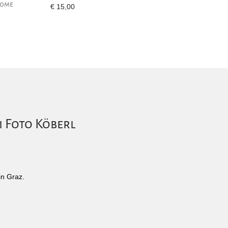
rome
€
15,00
i Foto Köberl
in Graz.