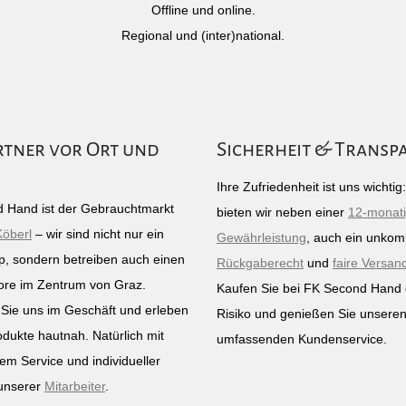
Offline und online.
Regional und (inter)national.
rtner vor Ort und
Sicherheit & Transp
Ihre Zufriedenheit ist uns wichti
 Hand ist der Gebrauchtmarkt
bieten wir neben einer
12-monat
Köberl
– wir sind nicht nur ein
Gewährleistung
, auch ein unkomp
p, sondern betreiben auch einen
Rückgaberecht
und
faire Versan
ore im Zentrum von Graz.
Kaufen Sie bei FK Second Hand
Sie uns im Geschäft und erleben
Risiko und genießen Sie unsere
odukte hautnah. Natürlich mit
umfassenden Kundenservice.
em Service und individueller
unserer
Mitarbeiter
.