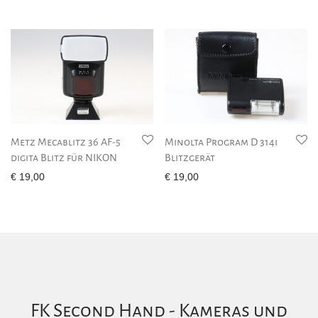
Metz Mecablitz 36 AF-5
Minolta Program D 314i
digita Blitz für NIKON
Blitzgerät
€
19,00
€
19,00
FK Second Hand - Kameras und