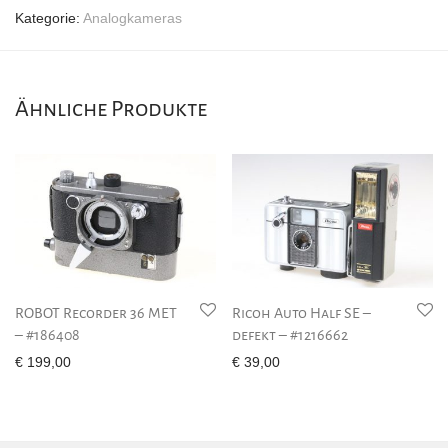
Kategorie:
Analogkameras
Ähnliche Produkte
ROBOT Recorder 36 MET
Ricoh Auto Half SE –
– #186408
defekt – #1216662
€
199,00
€
39,00