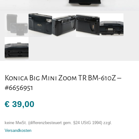
Konica Big Mini Zoom TR BM-610Z –
#6656951
€
39,00
keine MwSt. (differenzbesteuert gem. §24 UStG 1994)
zzgl.
Versandkosten