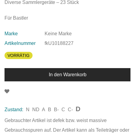
Diverse Sammlergeräte – 23 Stück
Für Bastler
Marke
Keine Marke
Artikelnummer
fkU10188227
VORRÄTIG
In den Warenkorb
D
Zustand:
N
ND
A
B
B-
C
C-
Gebrauchter Artikel ist defek bzw. weist massive
Gebrauchsspuren auf. Der Artikel kann als Teileträger oder