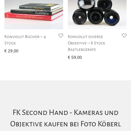
Konvolut Bücher – 4
Konvolut diverse
Stück
Objektive – 8 Stück
Bastlergeräte
€
29,00
€
59,00
FK Second Hand - Kameras und
Objektive kaufen bei Foto Köberl