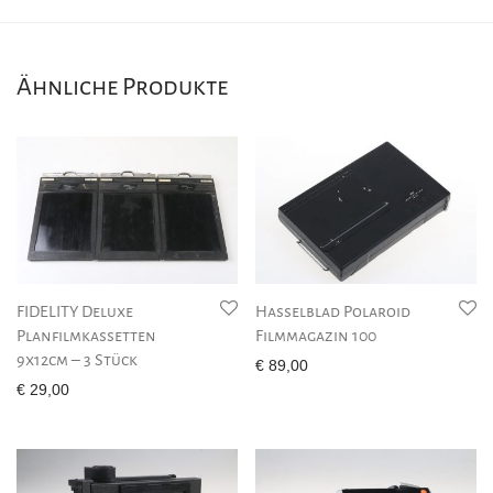
Ähnliche Produkte
FIDELITY Deluxe
Hasselblad Polaroid
Planfilmkassetten
Filmmagazin 100
9x12cm – 3 Stück
€
89,00
€
29,00