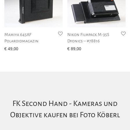
Mamiya 645AF
Nikon Filmpack M-35S
Polaroidmagazin
Dyonics – #78816
€
49,00
€
89,00
FK Second Hand - Kameras und
Objektive kaufen bei Foto Köberl