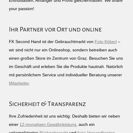
Enthusiasten, Anfänger und Profis gleichermaßen. We share
your passion!
Ihr Partner vor Ort und online
FK Second Hand ist der Gebrauchtmarkt von
Foto Köberl
–
wir sind nicht nur ein Onlineshop, sondern betreiben auch
einen großen Store im Zentrum von Graz. Besuchen Sie uns
im Geschäft und erleben Sie die Produkte hautnah. Natürlich
mit persönlichem Service und individueller Beratung unserer
Mitarbeiter
.
Sicherheit & Transparenz
Ihre Zufriedenheit ist uns wichtig: Deshalb bieten wir neben
einer
12-monatigen Gewährleistung
, auch ein
unkompliziertes
Rückgaberecht
und
faire Versandkosten
.