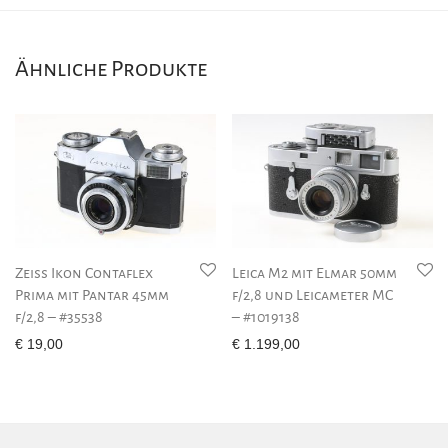
Ähnliche Produkte
Zeiss Ikon Contaflex
Leica M2 mit Elmar 50mm
Prima mit Pantar 45mm
f/2,8 und Leicameter MC
f/2,8 – #35538
– #1019138
€
19,00
€
1.199,00