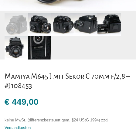
Mamiya M645 J mit Sekor C 70mm f/2,8 –
#J108453
€
449,00
keine MwSt. (differenzbesteuert gem. §24 UStG 1994)
zzgl.
Versandkosten