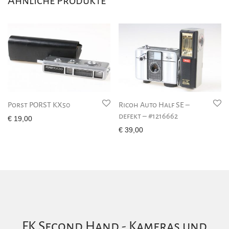
Ähnliche Produkte
Porst PORST KX50
Ricoh Auto Half SE –
defekt – #1216662
€
19,00
€
39,00
FK Second Hand - Kameras und