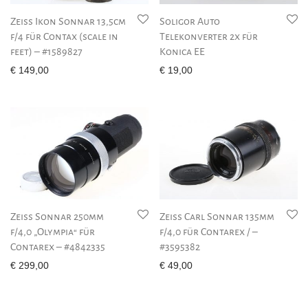
Zeiss Ikon Sonnar 13,5cm
Soligor Auto
f/4 für Contax (scale in
Telekonverter 2x für
feet) – #1589827
Konica EE
€
149,00
€
19,00
Zeiss Sonnar 250mm
Zeiss Carl Sonnar 135mm
f/4,0 „Olympia“ für
f/4,0 für Contarex / –
Contarex – #4842335
#3595382
€
299,00
€
49,00