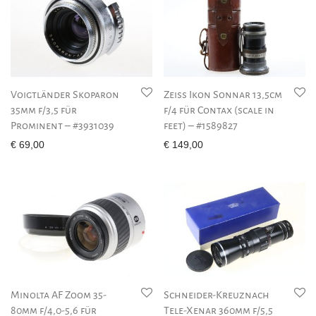
Voigtländer Skoparon
Zeiss Ikon Sonnar 13,5cm
35mm f/3,5 für
f/4 für Contax (scale in
Prominent – #3931039
feet) – #1589827
€
69,00
€
149,00
Minolta AF Zoom 35-
Schneider-Kreuznach
80mm f/4,0-5,6 für
Tele-Xenar 360mm f/5,5