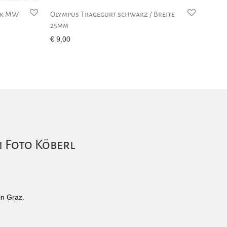
ck MW
Olympus Tragegurt schwarz / Breite
25mm
€
9,00
i Foto Köberl
in Graz.