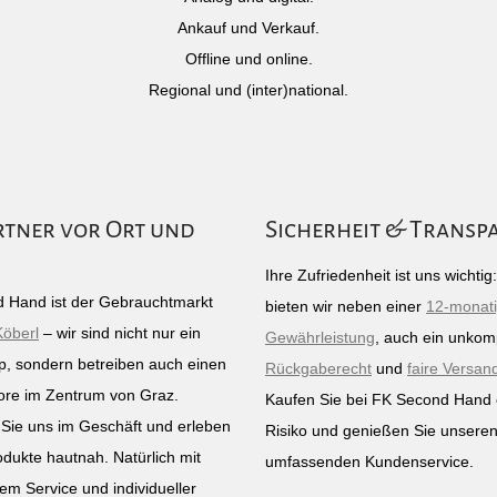
Ankauf und Verkauf.
Offline und online.
Regional und (inter)national.
rtner vor Ort und
Sicherheit & Transp
Ihre Zufriedenheit ist uns wichti
 Hand ist der Gebrauchtmarkt
bieten wir neben einer
12-monat
Köberl
– wir sind nicht nur ein
Gewährleistung
, auch ein unkomp
p, sondern betreiben auch einen
Rückgaberecht
und
faire Versan
ore im Zentrum von Graz.
Kaufen Sie bei FK Second Hand
Sie uns im Geschäft und erleben
Risiko und genießen Sie unsere
odukte hautnah. Natürlich mit
umfassenden Kundenservice.
em Service und individueller