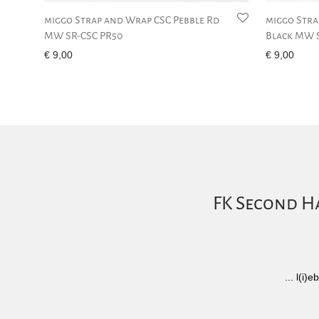
miggo Strap and Wrap CSC Pebble Rd
miggo Stra
MW SR-CSC PR50
Black MW 
€
9,00
€
9,00
FK Second Ha
... l(i