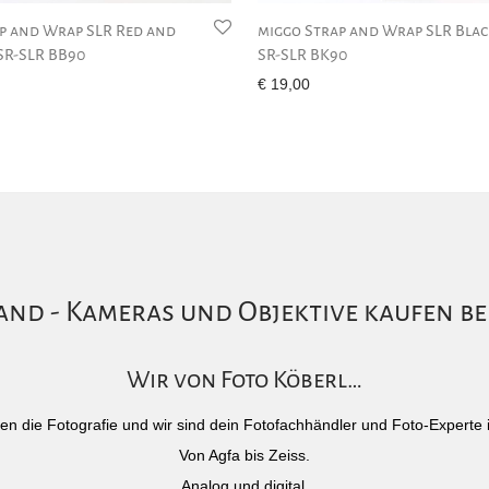
p and Wrap SLR Red and
miggo Strap and Wrap SLR Bla
SR-SLR BB90
SR-SLR BK90
€
19,00
nd - Kameras und Objektive kaufen be
Wir von Foto Köberl…
)eben die Fotografie und wir sind dein Fotofachhändler und Foto-Experte 
Von Agfa bis Zeiss.
Analog und digital.