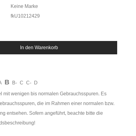
Keine Marke
fkU10212429
In den Warenkorb
B
A
B-
C
C-
D
el mit wenigen bis normalen Gebrauchsspuren. Es
Gebrauchsspuren, die im Rahmen einer normalen bzw.
ng entsehen. Sofern angeführt, beachte bitte die
andsbeschreibung!