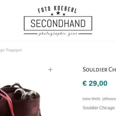
ago Tragegurt
Souldier C
€
29,00
keine MwSt. (differe
Souldier Chicago 