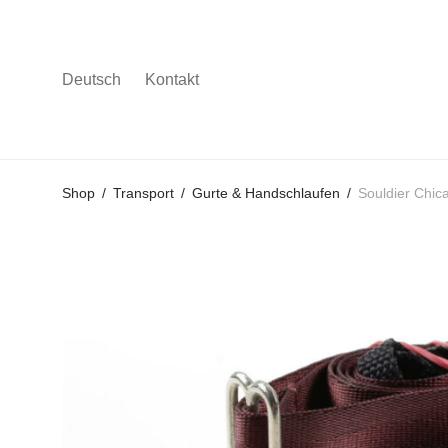
Deutsch
Kontakt
Gehe
Gehe
Gehe
Shop
/
Transport
/
Gurte & Handschlaufen
/
Souldier Chic
zum
zu
zu
Hauptmenü
den
den