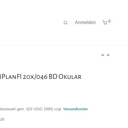
0
Anmelden
PlanFI 20x/046 BD Okular
nzbesteuert gem. §24 UStG 1994)
zzgl.
Versandkosten
us