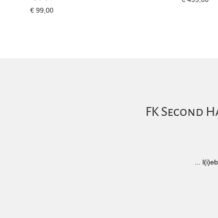
€
99,00
FK Second Ha
... l(i