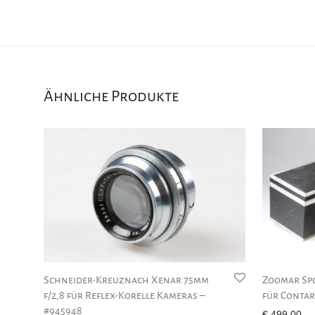
Ähnliche Produkte
Schneider-Kreuznach Xenar 75mm
Zoomar Spo
f/2,8 für Reflex-Korelle Kameras –
für Contar
#945948
€
499,00