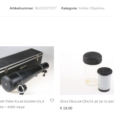
Artikelnummer:
fkU10127077
Kategorie:
Antike Objektive
rt Fern Kilar 600mm f/5,6
Zeiss Okular C8x/16 46 39 13-99
ex – #286-0449
€
19,00