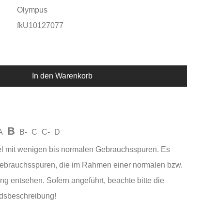
Olympus
fkU10127077
In den Warenkorb
B
A
B-
C
C-
D
el mit wenigen bis normalen Gebrauchsspuren. Es
Gebrauchsspuren, die im Rahmen einer normalen bzw.
ng entsehen. Sofern angeführt, beachte bitte die
andsbeschreibung!