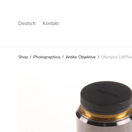
Deutsch
Kontakt
Gehe
Gehe
Gehe
Shop
/
Photographica
/
Antike Objektive
/
Olympus UMPlan
zum
zu
zu
Hauptmenü
den
den