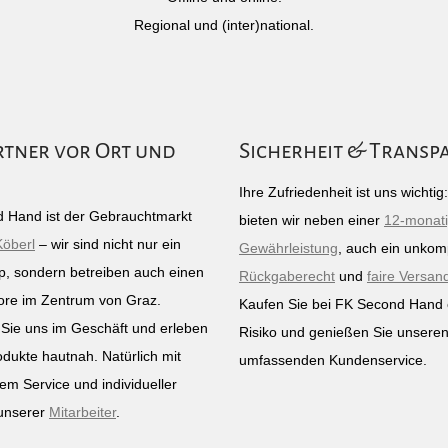
Regional und (inter)national.
rtner vor Ort und
Sicherheit & Transp
Ihre Zufriedenheit ist uns wichti
 Hand ist der Gebrauchtmarkt
bieten wir neben einer
12-monat
Köberl
– wir sind nicht nur ein
Gewährleistung
, auch ein unkomp
p, sondern betreiben auch einen
Rückgaberecht
und
faire Versan
ore im Zentrum von Graz.
Kaufen Sie bei FK Second Hand
Sie uns im Geschäft und erleben
Risiko und genießen Sie unsere
odukte hautnah. Natürlich mit
umfassenden Kundenservice.
em Service und individueller
unserer
Mitarbeiter
.