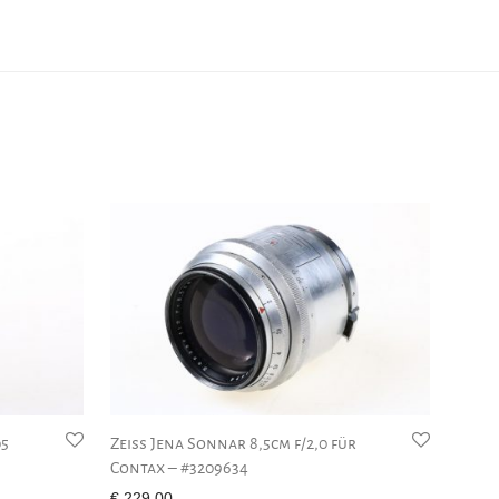
05
Zeiss Jena Sonnar 8,5cm f/2,0 für
Contax – #3209634
€
229,00