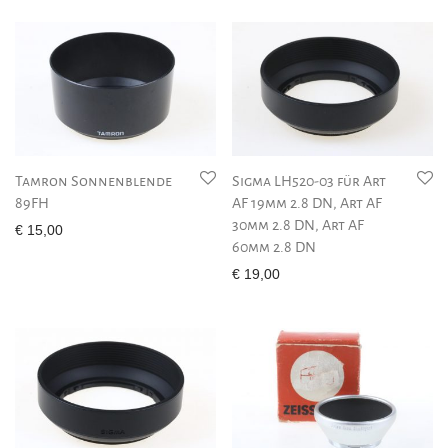
Tamron Sonnenblende
Sigma LH520-03 für Art
89FH
AF 19mm 2.8 DN, Art AF
30mm 2.8 DN, Art AF
€
15,00
60mm 2.8 DN
€
19,00