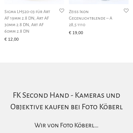
Sigma LH520-03 für Art
Zeiss Ikon
AF 19mm 2.8 DN, Art AF
Gegenlichtblende – A
30mm 2.8 DN, Art AF
28,5 1110
60mm 2.8 DN
€
19,00
€
12,00
FK Second Hand - Kameras und
Objektive kaufen bei Foto Köberl
Wir von Foto Köberl…