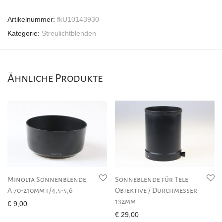
Artikelnummer:
fkU10143930
Kategorie:
Streulichtblenden
Ähnliche Produkte
Minolta Sonnenblende
Sonneblende für Tele
A 70-210mm f/4,5-5,6
Objektive / Durchmesser
132mm
€
9,00
€
29,00