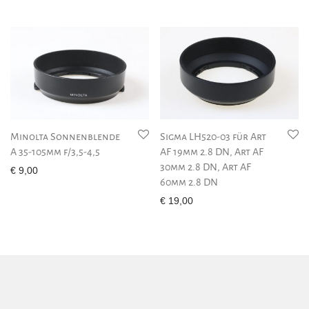
Minolta Sonnenblende
Sigma LH520-03 für Art
A 35-105mm f/3,5-4,5
AF 19mm 2.8 DN, Art AF
30mm 2.8 DN, Art AF
€
9,00
60mm 2.8 DN
€
19,00