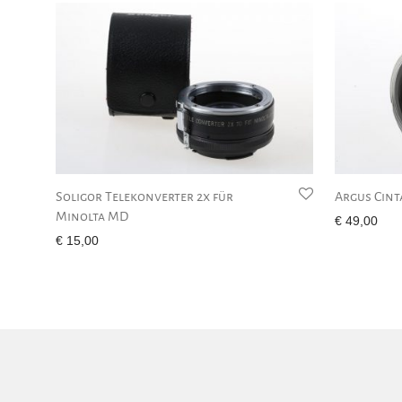
Soligor Telekonverter 2x für
Argus Cint
Minolta MD
€
49,00
€
15,00