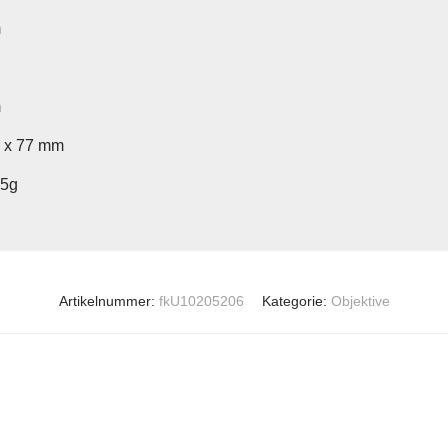
m
m
6 x 77 mm
35g
Artikelnummer:
fkU10205206
Kategorie:
Objektive