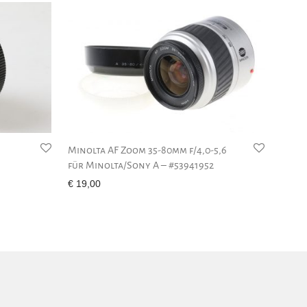
Minolta AF Zoom 35-80mm f/4,0-5,6
für Minolta/Sony A – #53941952
€
19,00