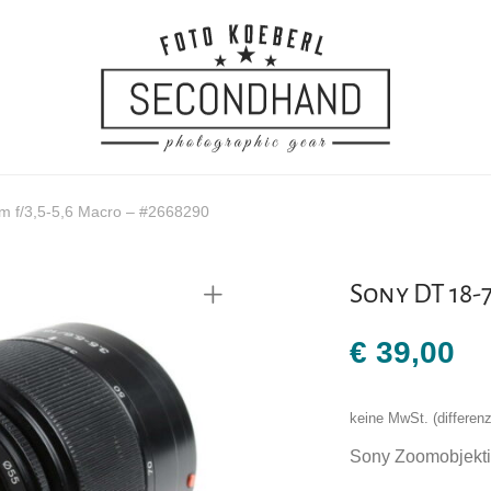
 f/3,5-5,6 Macro – #2668290
Sony DT 18-
€
39,00
keine MwSt. (differe
Sony Zoomobjekti