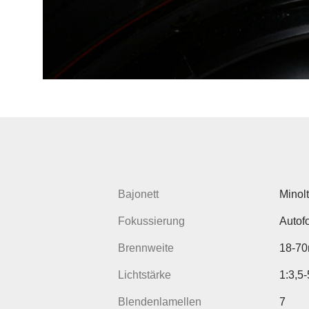
Bajonett
Minol
Fokussierung
Autof
Brennweite
18-7
Lichtstärke
1:3,5-
Blendenlamellen
7