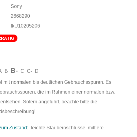
Sony
2668290
fkU10205206
RRÄTIG
B-
A
B
C
C-
D
el mit normalen bis deutlichen Gebrauchsspuren. Es
Gebrauchsspuren, die im Rahmen einer normalen bzw.
entsehen. Sofern angeführt, beachte bitte die
andsbeschreibung!
zum Zustand:
leichte Staubeinschlüsse, mittlere