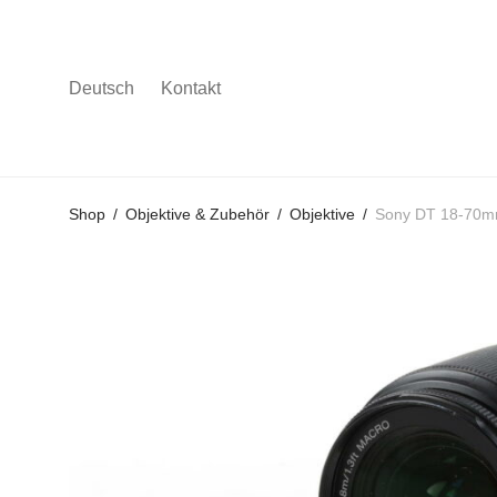
Deutsch
Kontakt
Gehe
Gehe
Gehe
Shop
/
Objektive & Zubehör
/
Objektive
/
Sony DT 18-70mm
zum
zu
zu
Hauptmenü
den
den