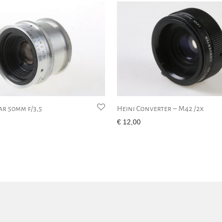
ar 50mm f/3,5
Heini Converter – M42 /2x
€
12,00