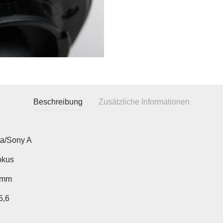
Beschreibung
Zusätzliche Informationen
ta/Sony A
okus
0mm
5,6