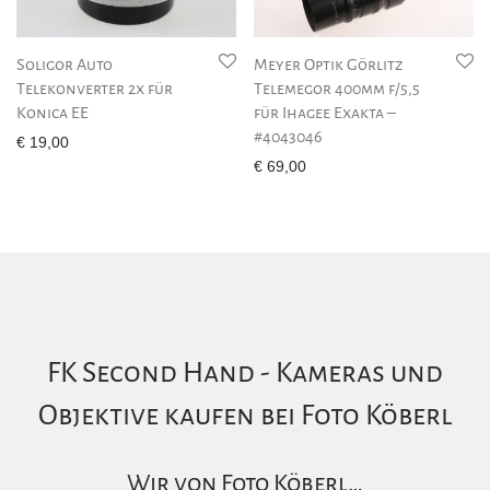
Soligor Auto
Meyer Optik Görlitz
Telekonverter 2x für
Telemegor 400mm f/5,5
Konica EE
für Ihagee Exakta –
#4043046
€
19,00
€
69,00
FK Second Hand - Kameras und
Objektive kaufen bei Foto Köberl
Wir von Foto Köberl…