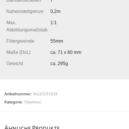
Blendenlamellen
7
Naheinstellgrenze
0,2m
Max.
1:1
Abbildungsmaßstab
Filtergewinde
55mm
Maße (DxL)
ca. 71 x 60 mm
Gewicht
ca. 295g
Artikelnummer:
fkU10191628
Kategorie:
Objektive
Ähnliche Produkte