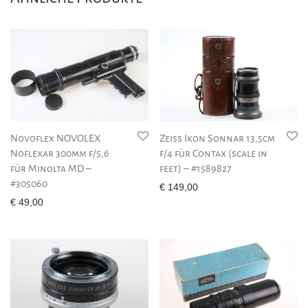
Novoflex NOVOLEX
Zeiss Ikon Sonnar 13,5cm
Noflexar 300mm f/5,6
f/4 für Contax (scale in
für Minolta MD –
feet) – #1589827
#305060
€
149,00
€
49,00