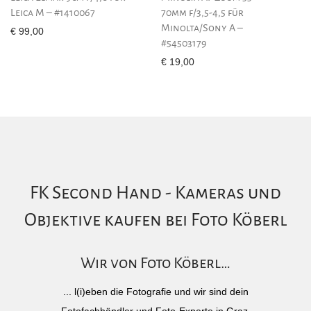
Leica M – #1410067
70mm f/3,5-4,5 für
Minolta/Sony A –
€
99,00
#54503179
€
19,00
FK Second Hand - Kameras und
Objektive kaufen bei Foto Köberl
Wir von Foto Köberl…
... l(i)eben die Fotografie und wir sind dein