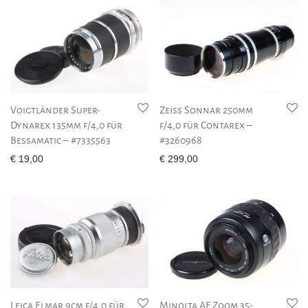
Voigtländer Super-
Zeiss Sonnar 250mm
Dynarex 135mm f/4,0 für
f/4,0 für Contarex –
Bessamatic – #7335563
#3260968
€
19,00
€
299,00
Leica Elmar 9cm f/4,0 für
Minolta AF Zoom 35-