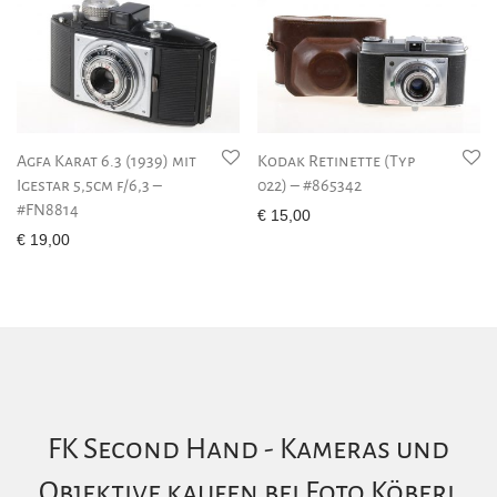
Agfa Karat 6.3 (1939) mit
Kodak Retinette (Typ
Igestar 5,5cm f/6,3 –
022) – #865342
#FN8814
€
15,00
€
19,00
FK Second Hand - Kameras und
Objektive kaufen bei Foto Köberl