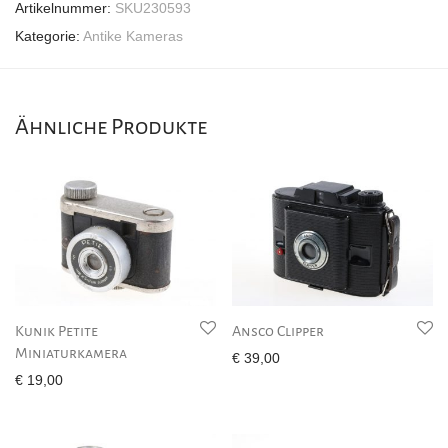
Artikelnummer:
SKU230593
Kategorie:
Antike Kameras
Ähnliche Produkte
Kunik Petite
Ansco Clipper
Miniaturkamera
€
39,00
€
19,00