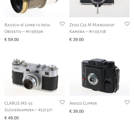
Bausch & Lomb 10 Inch
Zeiss C35 M Mikroskop
Objektiv – #1198396
Kamera – #1139708
€
59,00
€
39,00
CLARUS MS-35
Ansco Clipper
Sucherkamera – #521371
€
39,00
€
49,00