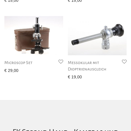
€
15,00
€
15,00
Microscop Set
Messokular mit
Dioptrienausgleich
€
29,00
€
19,00