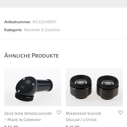
Artikelnummer:
fkU10146897
Kategorie:
Kleinteile & Zubehör
Ähnliche Produkte
Zeiss Ikon Winkelsucher
Mikroskop Sucher
– Made in Germany
Okular / 2 Stück