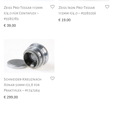
Zeiss Pro-Tessar 115mm
Zeiss Ikon Pro-Tessar
f/4,0 für Contaflex –
115mm f/4,0 – #3585056
#3585783
€
19,00
€
39,00
Schneider-Kreuznach
Xenar 50mm f/2,8 für
Praktiflex – #1747264
€
299,00