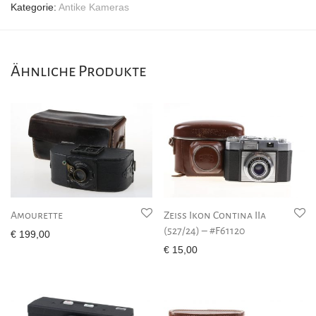
Kategorie:
Antike Kameras
Ähnliche Produkte
Amourette
Zeiss Ikon Contina IIa
(527/24) – #F61120
€
199,00
€
15,00