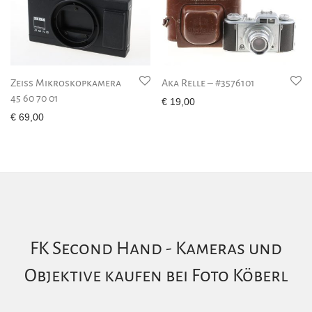
Zeiss Mikroskopkamera
Aka Relle – #3576101
45 60 70 01
€
19,00
€
69,00
FK Second Hand - Kameras und
Objektive kaufen bei Foto Köberl