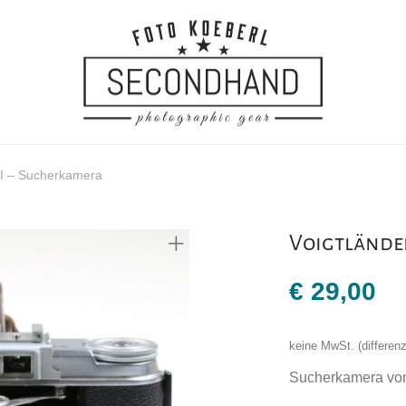
 II – Sucherkamera
Voigtländer
€
29,00
keine MwSt. (differe
Sucherkamera von