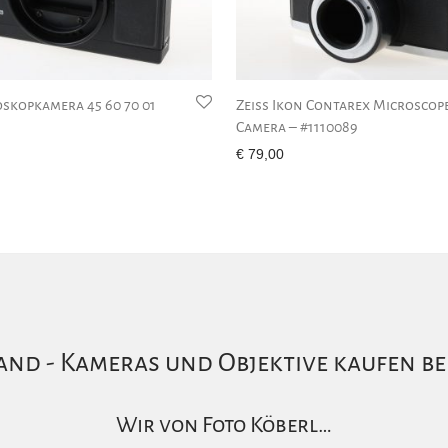
oskopkamera 45 60 70 01
Zeiss Ikon Contarex Microscop
Camera – #1110089
€
79,00
nd - Kameras und Objektive kaufen be
Wir von Foto Köberl…