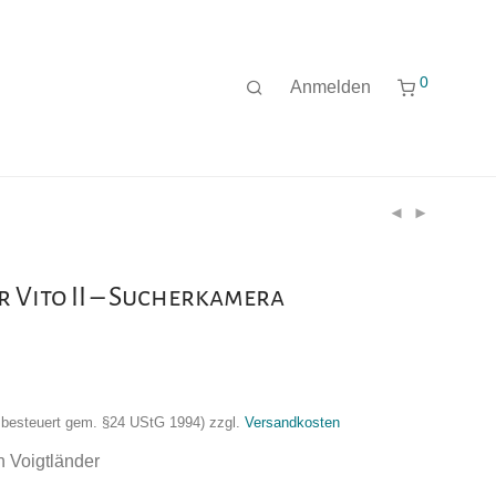
0
Anmelden
 Vito II – Sucherkamera
nzbesteuert gem. §24 UStG 1994)
zzgl.
Versandkosten
 Voigtländer