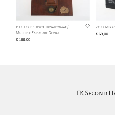
P. Diller Belichtungsautomat /
Zeiss Mikr
Multiple Exposure Device
€
69,00
€
199,00
FK Second Ha