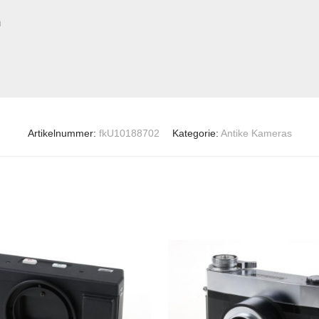
m
Artikelnummer:
fkU10188702
Kategorie:
Antike Kameras