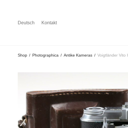
Deutsch
Kontakt
Gehe
Gehe
Gehe
Shop
/
Photographica
/
Antike Kameras
/
Voigtländer Vito
zum
zu
zu
Hauptmenü
den
den