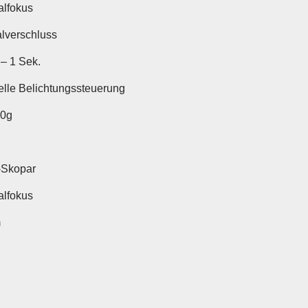
lfokus
alverschluss
 – 1 Sek.
lle Belichtungssteuerung
30g
-Skopar
lfokus
m