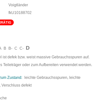
Voigtländer
fkU10188702
RRÄTIG
D
A
B
B-
C
C-
el ist defek bzw. weist massive Gebrauchsspuren auf.
als Teileträger oder zum Aufbereiten verwendet werden.
zum Zustand:
leichte Gebrauchsspuren, leichte
 Verschluss defekt
sche