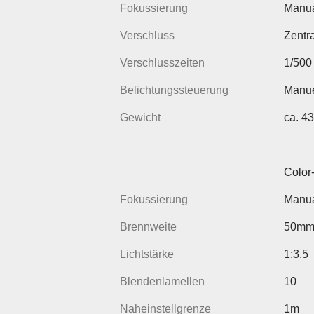
Fokussierung
Manua
Verschluss
Zentr
Verschlusszeiten
1/500
Belichtungssteuerung
Manue
Gewicht
ca. 4
Color
Fokussierung
Manua
Brennweite
50m
Lichtstärke
1:3,5
Blendenlamellen
10
Naheinstellgrenze
1m