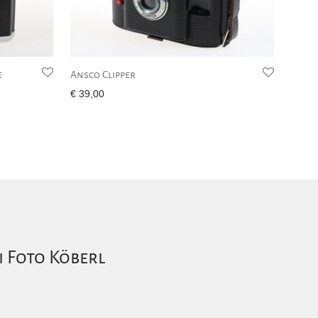
e
Ansco Clipper
€
39,00
i Foto Köberl