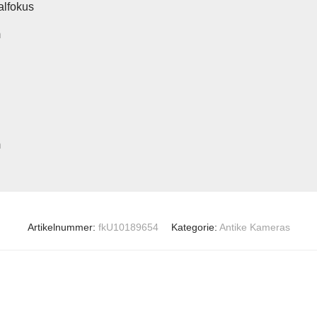
lfokus
m
m
Artikelnummer:
fkU10189654
Kategorie:
Antike Kameras