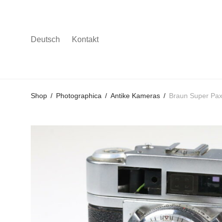
Deutsch
Kontakt
Gehe
Gehe
Gehe
Shop
/
Photographica
/
Antike Kameras
/
Braun Super Pax
zum
zu
zu
Hauptmenü
den
den