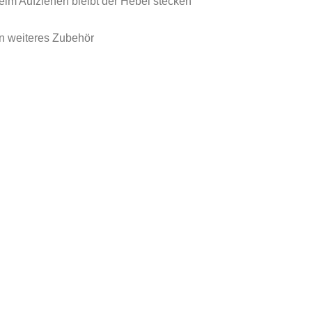
beim Aufziehen bleibt der Hebel stecken
n weiteres Zubehör