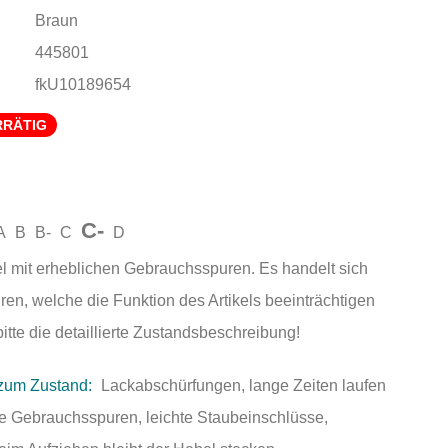
Braun
445801
fkU10189654
RRÄTIG
C-
A
B
B-
C
D
el mit erheblichen Gebrauchsspuren. Es handelt sich
n, welche die Funktion des Artikels beeinträchtigen
tte die detaillierte Zustandsbeschreibung!
zum Zustand:
Lackabschürfungen, lange Zeiten laufen
chte Gebrauchsspuren, leichte Staubeinschlüsse,