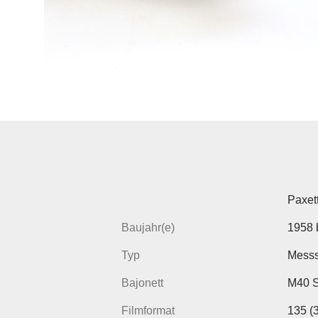
Paxett
Baujahr(e)
1958 
Typ
Mess
Bajonett
M40 
Filmformat
135 (