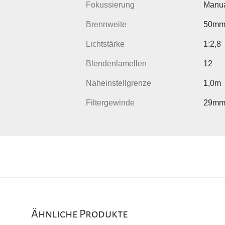
Fokussierung
Manua
Brennweite
50m
Lichtstärke
1:2,8
Blendenlamellen
12
Naheinstellgrenze
1,0m
Filtergewinde
29m
Ähnliche Produkte