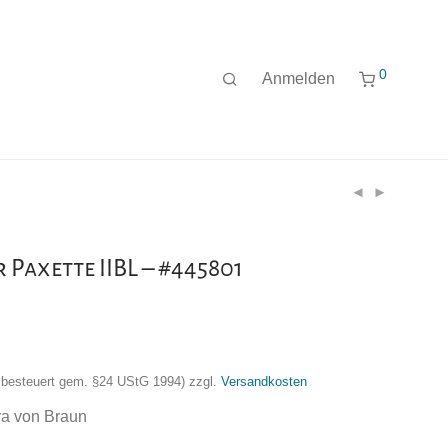
0
Anmelden
 Paxette IIBL – #445801
nzbesteuert gem. §24 UStG 1994)
zzgl.
Versandkosten
a von Braun