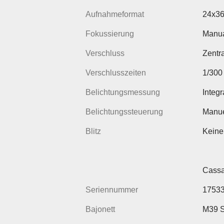
Aufnahmeformat
24x3
Fokussierung
Manua
Verschluss
Zentr
Verschlusszeiten
1/300
Belichtungsmessung
Integr
Belichtungssteuerung
Manue
Blitz
Keine
Cassa
Seriennummer
1753
Bajonett
M39 