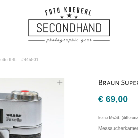
ette IIBL – #445801
Braun Super
€
69,00
keine MwSt. (differe
Messsucherkamer