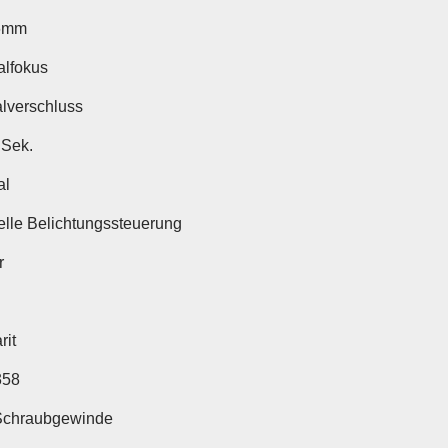
6mm
lfokus
alverschluss
 Sek.
al
lle Belichtungssteuerung
r
rit
358
Schraubgewinde