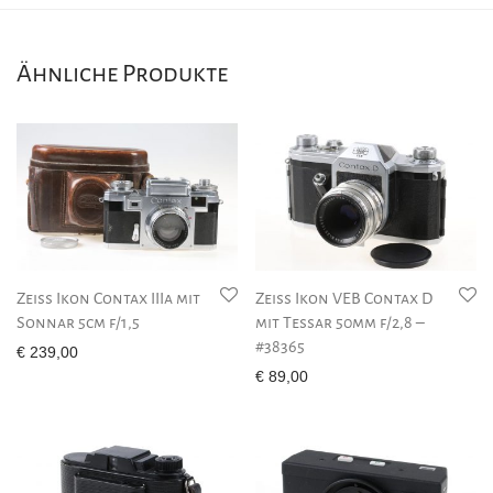
Ähnliche Produkte
Zeiss Ikon Contax IIIa mit
Zeiss Ikon VEB Contax D
Sonnar 5cm f/1,5
mit Tessar 50mm f/2,8 –
#38365
€
239,00
€
89,00