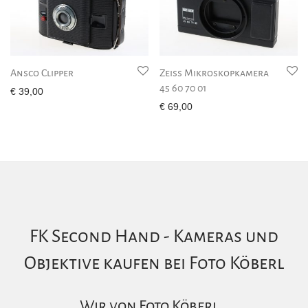
Ansco Clipper
Zeiss Mikroskopkamera
45 60 70 01
€
39,00
€
69,00
FK Second Hand - Kameras und
Objektive kaufen bei Foto Köberl
Wir von Foto Köberl…