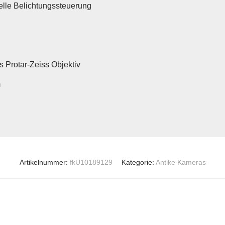
lle Belichtungssteuerung
s Protar-Zeiss Objektiv
m
Artikelnummer:
fkU10189129
Kategorie:
Antike Kameras