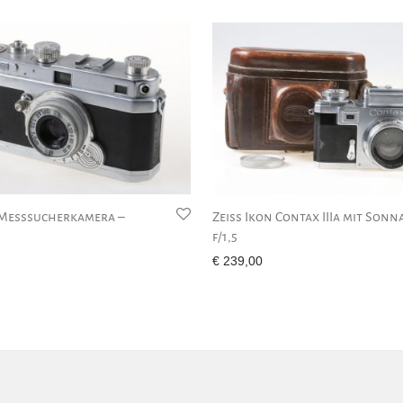
 Messsucherkamera –
Zeiss Ikon Contax IIIa mit Sonn
f/1,5
€
239,00