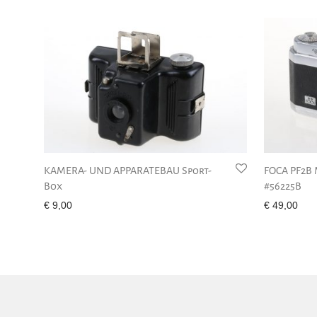
KAMERA- UND APPARATEBAU Sport-
FOCA PF2B
Box
#56225B
€
9,00
€
49,00