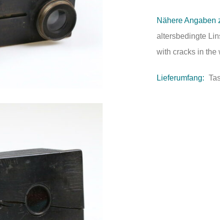
Nähere Angaben 
altersbedingte Li
with cracks in th
Lieferumfang:
Ta