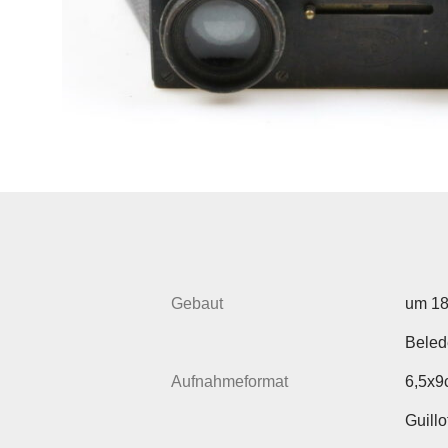
Gebaut
um 1
Beled
Aufnahmeformat
6,5x9
Guill