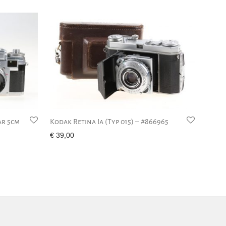
ar 5cm
Kodak Retina Ia (Typ 015) – #866965
€
39,00