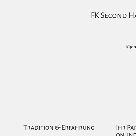
FK Second Ha
... l(i
Tradition & Erfahrung
Ihr Pa
online