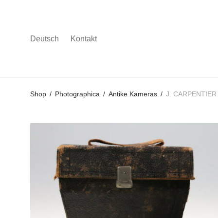
Deutsch
Kontakt
Gehe
Gehe
Gehe
Shop
/
Photographica
/
Antike Kameras
/
J. CARPENTIER 
zum
zu
zu
Hauptmenü
den
den