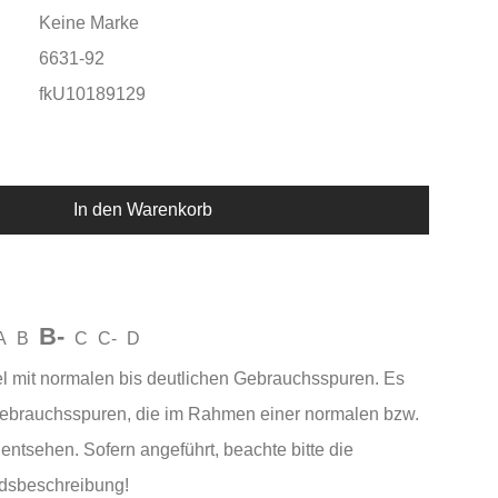
Keine Marke
6631-92
fkU10189129
In den Warenkorb
B-
A
B
C
C-
D
el mit normalen bis deutlichen Gebrauchsspuren. Es
Gebrauchsspuren, die im Rahmen einer normalen bzw.
entsehen. Sofern angeführt, beachte bitte die
andsbeschreibung!