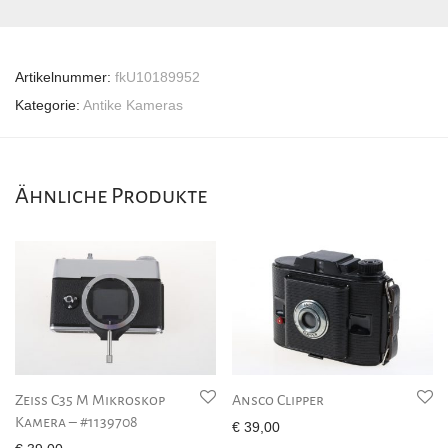
Artikelnummer:
fkU10189952
Kategorie:
Antike Kameras
Ähnliche Produkte
Zeiss C35 M Mikroskop
Ansco Clipper
Kamera – #1139708
€
39,00