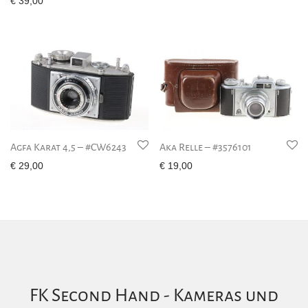
€
39,00
Agfa Karat 4,5 – #CW6243
Aka Relle – #3576101
€
29,00
€
19,00
FK Second Hand - Kameras und