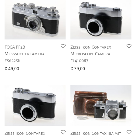
FOCA PF2B
Zeiss Ikon Contarex
Messsucherkamera –
Microscope Camera –
#56225B
#1410087
€
49,00
€
79,00
Zeiss Ikon Contarex
Zeiss Ikon Contax IIIa mit