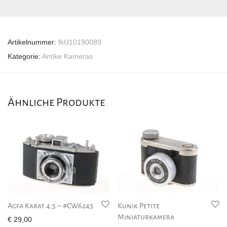
Artikelnummer:
fkU10190089
Kategorie:
Antike Kameras
Ähnliche Produkte
Agfa Karat 4,5 – #CW6243
Kunik Petite
Miniaturkamera
€
29,00