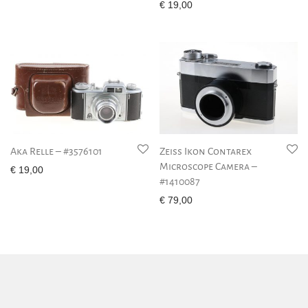
€
19,00
Aka Relle – #3576101
Zeiss Ikon Contarex
Microscope Camera –
€
19,00
#1410087
€
79,00