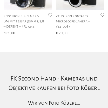
Zeiss Ikon ICAREX 35 S
Zeiss Ikon Contarex
BM mit Tessar 50mm f/2,8
Microscope Camera –
– DEFEKT – #R77254
#1410087
€
39,00
€
79,00
FK Second Hand - Kameras und
Objektive kaufen bei Foto Köberl
Wir von Foto Köberl…