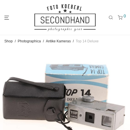
0
Gehe
Gehe
Gehe
Shop
/
Photographica
/
Antike Kameras
/
Top 14 Deluxe
zum
zu
zu
Hauptmenü
den
den
Kategorien
Filtern