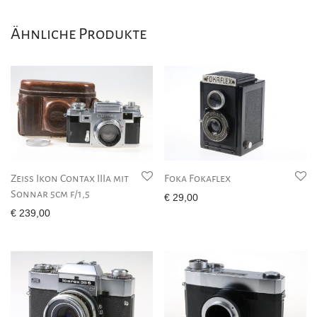
Ähnliche Produkte
Zeiss Ikon Contax IIIa mit
Foka Fokaflex
Sonnar 5cm f/1,5
€
29,00
€
239,00