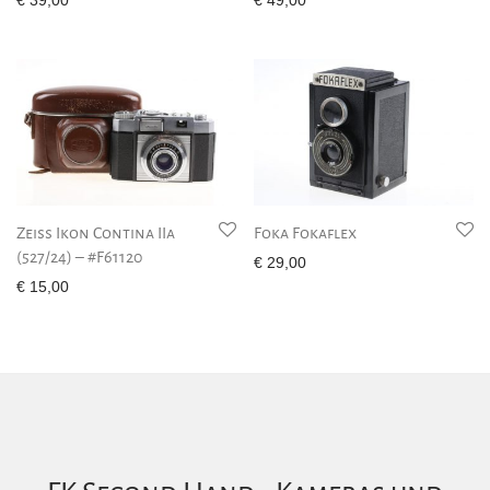
€
39,00
€
49,00
Zeiss Ikon Contina IIa
Foka Fokaflex
(527/24) – #F61120
€
29,00
€
15,00