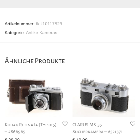
Artikelnummer:
fkU10117829
Kategorie:
Antike Kameras
Ähnliche Produkte
Kodak Retina Ia (Typ 015)
CLARUS MS-35
– #866965
Sucherkamera – #521371